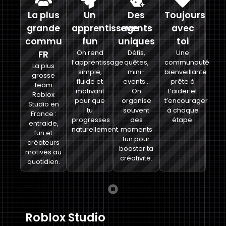
La plus
Un
Des
Toujours
grande
apprentissage
events
avec
commu
fun
uniques
toi
FR
On rend
Défis,
Une
l’apprentissage
quêtes,
communauté
La plus
simple,
mini-
bienveillante
grosse
fluide et
events…
prête à
team
motivant
On
t’aider et
Roblox
pour que
organise
t’encourager
Studio en
tu
souvent
à chaque
France :
progresses
des
étape.
entraide,
naturellement.
moments
fun et
fun pour
créateurs
booster ta
motivés au
créativité.
quotidien.
Roblox Studio