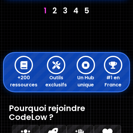
1
2
3
4
5
+200
Outils
Un Hub
#1 en
ressources
exclusifs
unique
France
Pourquoi rejoindre
CodeLow ?