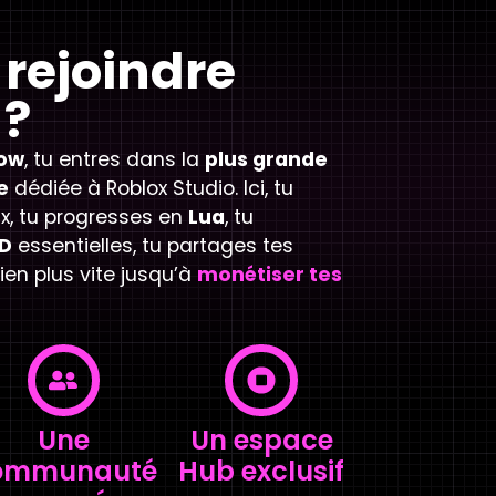
rejoindre
 ?
ow
, tu entres dans la
plus grande
e
dédiée à Roblox Studio. Ici, tu
ux, tu progresses en
Lua
, tu
D
essentielles, tu partages tes
ien plus vite jusqu’à
monétiser tes
Une
Un espace
ommunauté
Hub exclusif