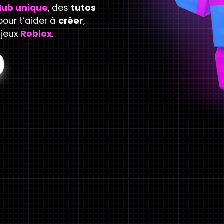
Hub unique
, des
tutos
our t’aider à
créer
,
 jeux
Roblox
.