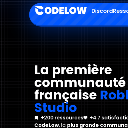
Discord
Ress
La première
communauté
française
Rob
Studio
+200 ressources
+4.7 satisfacti
CodeLow
, la
plus grande communa