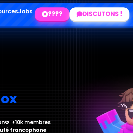
ources
Jobs
????
DISCUTONS !
lox
on
+10k membres
uté francophone