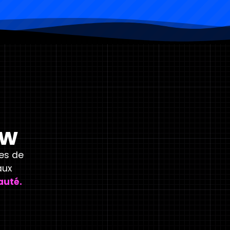
ow
es de
aux
auté.