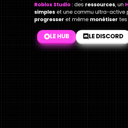
Roblox Studio
: des
ressources
, un
simples
et une commu ultra-active p
progresser
et même
monétiser
tes
LE HUB
LE DISCORD