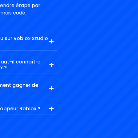
rendre étape par
amais codé.
au sur Roblox Studio
aut-il connaître
x ?
ement gagner de
oppeur Roblox ?