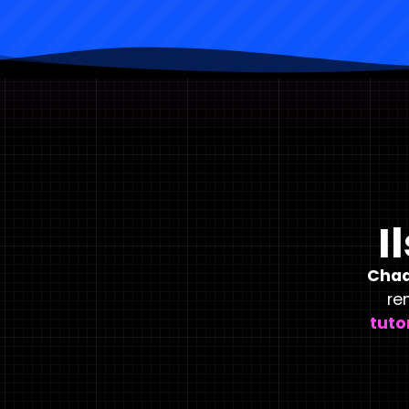
I
Chaq
re
tuto