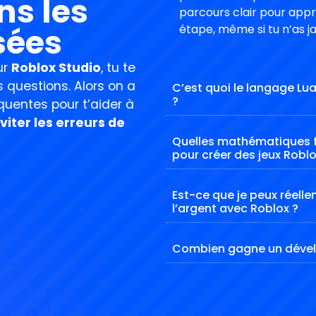
ns les
parcours clair pour app
sées
étape, même si tu n’as j
ur
Roblox Studio
, tu te
questions. Alors on a
C’est quoi le langage Lu
?
quentes pour t’aider à
viter les erreurs de
Quelles mathématiques f
pour créer des jeux Roblo
Est-ce que je peux réell
l’argent avec Roblox ?
Combien gagne un dével