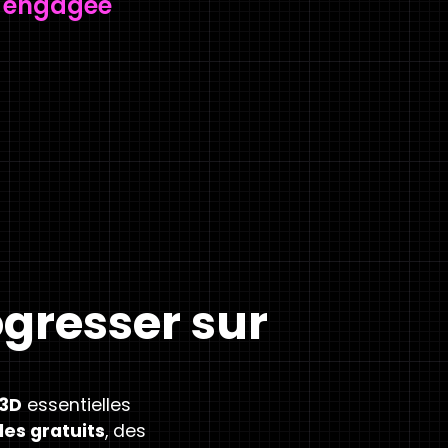
engagée
ogresser sur
 3D
essentielles
es gratuits
, des