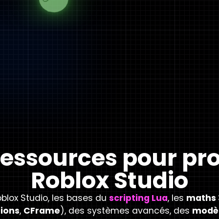
ressources pour pr
Roblox Studio
oblox Studio, les bases du
scripting Lua
, les
maths
tions
,
CFrame
), des systèmes avancés, des
modèl