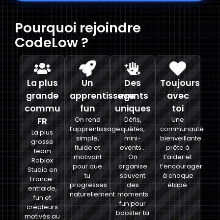
Pourquoi rejoindre
CodeLow ?
La plus
Un
Des
Toujours
grande
apprentissage
events
avec
commu
fun
uniques
toi
FR
On rend
Défis,
Une
l’apprentissage
quêtes,
communauté
La plus
simple,
mini-
bienveillante
grosse
fluide et
events…
prête à
team
motivant
On
t’aider et
Roblox
pour que
organise
t’encourager
Studio en
tu
souvent
à chaque
France :
progresses
des
étape.
entraide,
naturellement.
moments
fun et
fun pour
créateurs
booster ta
motivés au