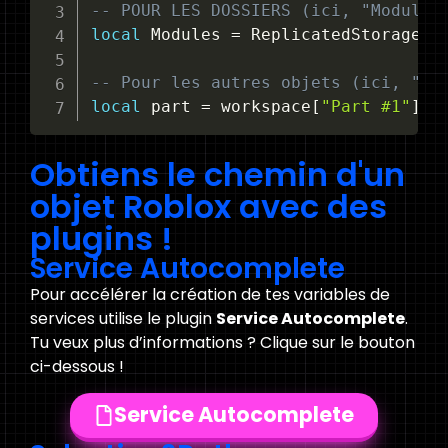
-- POUR LES DOSSIERS (ici, "Modules
local
 Modules 
=
 ReplicatedStorage
.
M
-- Pour les autres objets (ici, "Pa
local
 part 
=
 workspace
[
"Part #1"
]
Obtiens le chemin d'un
objet Roblox avec des
plugins !
Service Autocomplete
Pour accélérer la création de tes variables de
services utilise le plugin
Service Autocomplete
.
Tu veux plus d’informations ? Clique sur le bouton
ci-dessous !
Service Autocomplete