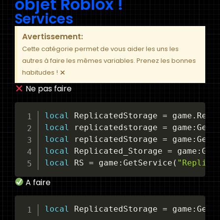
objet Roblox !
Services
Avertissement:
Cette catégorie permet de vous aider les uns les
autres à faire les mêmes variables. Prenez les bonnes
×
habitudes !
Ne pas faire
local
 ReplicatedStorage 
=
 game
.
local
 replicatedstorage 
=
 game:GetS
local
 replicatedStorage 
=
 game:GetS
local
 Replicated_Storage 
=
 game:Get
local
 RS 
=
 game:GetService
(
"Replica
A faire
local
 ReplicatedStorage 
=
 game:GetS