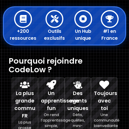
+200
Outils
Un Hub
#1 en
ressources
exclusifs
unique
France
Pourquoi rejoindre
CodeLow ?
La plus
Un
Des
Toujours
grande
apprentissage
events
avec
commu
fun
uniques
toi
FR
On rend
Défis,
Une
l’apprentissage
quêtes,
communauté
La plus
simple,
mini-
bienveillante
grosse