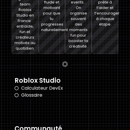
fluide et
events…
prête à
team
motivant
On
t’aider et
Roblox
pour que
organise
t’encourager
Studio en
tu
souvent
à chaque
France :
progresses
des
étape.
entraide,
naturellement.
moments
fun et
fun pour
créateurs
booster ta
motivés au
créativité.
quotidien.
Roblox Studio
Calculateur DevEx
Glossaire
Communauté