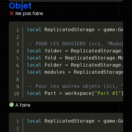
Objet
Ne pas faire
local
 ReplicatedStorage 
=
 game:GetS
-- POUR LES DOSSIERS (ici, "Modules
local
 folder 
=
 ReplicatedStorage
.
local
 fold 
=
 ReplicatedStorage
.
local
 Folder 
=
 ReplicatedStorage
.
local
 modules 
=
 ReplicatedStorage
.
M
-- Pour les autres objets (ici, "Pa
local
 Part 
=
 workspace
[
"Part #1"
]
A faire
local
 ReplicatedStorage 
=
 game:GetS