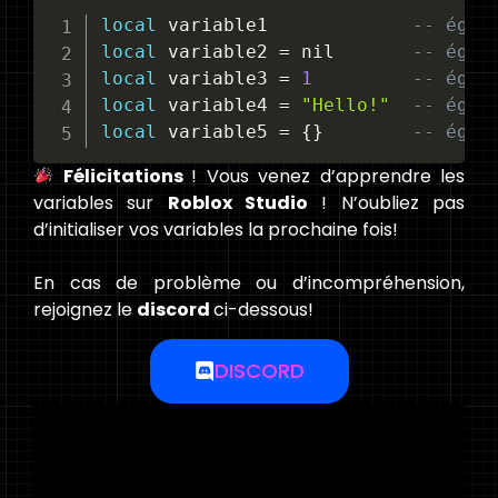
local
 variable1             
-- égal
local
 variable2 
=
 nil       
-- égal
local
 variable3 
=
1
-- égal
local
 variable4 
=
"Hello!"
-- égal
local
 variable5 
=
 {}        
-- égal
Félicitations
! Vous venez d’apprendre les
variables sur
Roblox Studio
! N’oubliez pas
d’initialiser vos variables la prochaine fois!
En cas de problème ou d’incompréhension,
rejoignez le
discord
ci-dessous!
DISCORD