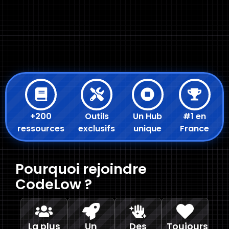
+200
Outils
Un Hub
#1 en
ressources
exclusifs
unique
France
Pourquoi rejoindre
CodeLow ?
La plus
Un
Des
Toujours