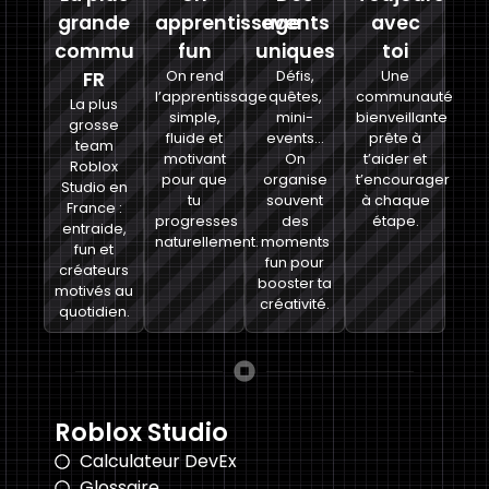
grande
apprentissage
events
avec
commu
fun
uniques
toi
FR
On rend
Défis,
Une
l’apprentissage
quêtes,
communauté
La plus
simple,
mini-
bienveillante
grosse
fluide et
events…
prête à
team
motivant
On
t’aider et
Roblox
pour que
organise
t’encourager
Studio en
tu
souvent
à chaque
France :
progresses
des
étape.
entraide,
naturellement.
moments
fun et
fun pour
créateurs
booster ta
motivés au
créativité.
quotidien.
Roblox Studio
Calculateur DevEx
Glossaire