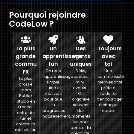
Pourquoi rejoindre
CodeLow ?
La plus
Un
Des
Toujours
grande
apprentissage
events
avec
commu
fun
uniques
toi
FR
On rend
Défis,
Une
l’apprentissage
quêtes,
communauté
La plus
simple,
mini-
bienveillante
grosse
fluide et
events…
prête à
team
motivant
On
t’aider et
Roblox
pour que
organise
t’encourager
Studio en
tu
souvent
à chaque
France :
progresses
des
étape.
entraide,
naturellement.
moments
fun et
fun pour
créateurs
booster ta
motivés au
créativité.