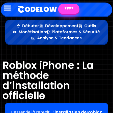
????
Débuter
Développement
Outils
Monétisation
Plateformes & Sécurité
Analyse & Tendances
Roblox iPhone : La
méthode
d’installation
officielle
L’essentiel à retenir : l’
installation de Roblox