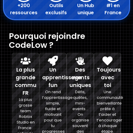
+200
Outils
Un Hub
#1 en
ressources
exclusifs
unique
France
Pourquoi rejoindre
CodeLow ?
La plus
Un
Des
Toujours
grande
apprentissage
events
avec
commu
fun
uniques
toi
FR
On rend
Défis,
Une
l’apprentissage
quêtes,
communauté
La plus
simple,
mini-
bienveillante
grosse
fluide et
events…
prête à
team
motivant
On
t’aider et
Roblox
pour que
organise
t’encourager
Studio en
tu
souvent
à chaque
France :
progresses
des
étape.