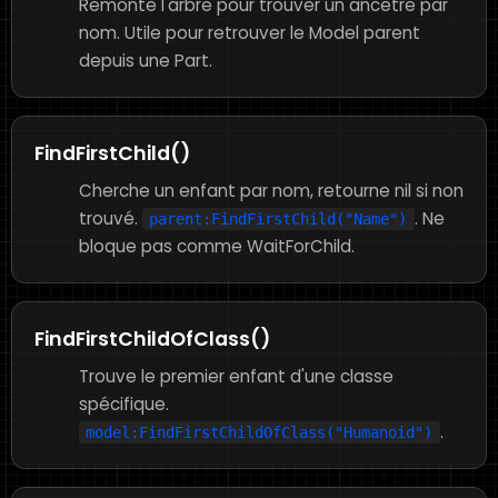
Remonte l'arbre pour trouver un ancêtre par
nom. Utile pour retrouver le Model parent
depuis une Part.
FindFirstChild()
Cherche un enfant par nom, retourne nil si non
trouvé.
. Ne
parent:FindFirstChild("Name")
bloque pas comme WaitForChild.
FindFirstChildOfClass()
Trouve le premier enfant d'une classe
spécifique.
.
model:FindFirstChildOfClass("Humanoid")